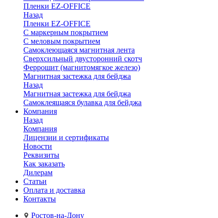
Пленки EZ-OFFICE
Назад
Пленки EZ-OFFICE
С маркерным покрытием
С меловым покрытием
Самоклеющаяся магнитная лента
Сверхсильный двусторонний скотч
Феррошит (магнитомягкое железо)
Магнитная застежка для бейджа
Назад
Магнитная застежка для бейджа
Самоклеящаяся булавка для бейджа
Компания
Назад
Компания
Лицензии и сертификаты
Новости
Реквизиты
Как заказать
Дилерам
Статьи
Оплата и доставка
Контакты
Ростов-на-Дону