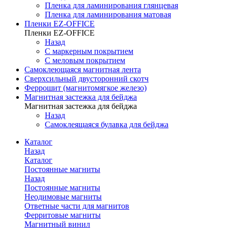
Пленка для ламинирования глянцевая
Пленка для ламинирования матовая
Пленки EZ-OFFICE
Пленки EZ-OFFICE
Назад
С маркерным покрытием
С меловым покрытием
Самоклеющаяся магнитная лента
Сверхсильный двусторонний скотч
Феррошит (магнитомягкое железо)
Магнитная застежка для бейджа
Магнитная застежка для бейджа
Назад
Самоклеящаяся булавка для бейджа
Каталог
Назад
Каталог
Постоянные магниты
Назад
Постоянные магниты
Неодимовые магниты
Ответные части для магнитов
Ферритовые магниты
Магнитный винил