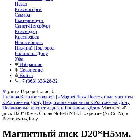
Назад
Красногорск
Самара
Екатеринбург
Санкт-Петербург
Краснодар
Красноярск
Новосибирск
Нижний Новгород
Ростов-на-Дону
Уфа
Избранное
Сравнение
Войти
+7 (863) 333-28-32
улица Города Волос, 6
Главная
Каталог товаров | «MagnetFlex»
Постоянные магниты
в Ростове-на-Дону
Неодимовые магниты в Ростове-на-Дону
Неодимовые магниты диск в Ростове-на-Дону
Магнитный
диск D20*H5мм. Сплав NdFeB N38. Покрытие (Ni-Cu-Ni) в
Ростове-на-Дону
Магнитный диск D20*H5мм.