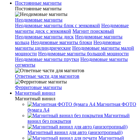
Постоянные магниты
Постоянные магниты
Неодимовые магниты
Неодимовые магниты блок с зенковкой
Неодимовые
магниты диск с зенковкой
Магнит поисковый
Неодимовые магниты диск
Неодимовые магниты
кольца
Неодимовые магниты блоки
Неодимовые
магниты цилиндрические
Неодимовые магниты малой
мощности
Неодимовые магниты большой мощности
Неодимовые магниты прутки
Неодимовые магниты
сегменты
Ответные части для магнитов
Ферритовые магниты
Магнитный винил
Магнитный винил
Магнитная ФОТО
бумага А4
Магнитный
винил без покрытия
Магнитный винил для авто (анизотропный)
Магнитный