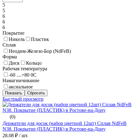
5
5
6
6
6
Покрытие
Никель
Пластик
Сплав
Неодим-Железо-Бор (NdFeB)
Форма
Диск
Кольцо
Рабочая температура
-60 ....+80 0С
Намагничивание
аксиальное
Быстрый просмотр
(0)
Держатели для досок (набор цветной 12шт) Сплав NdFeB
N38. Покрытие (ПЛАСТИК) в Ростове-на-Дону
28.08 ₽
/ шт.