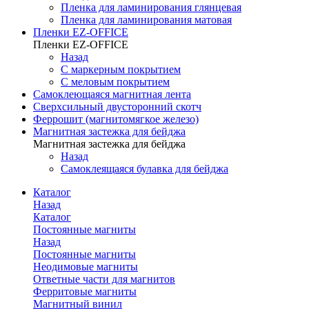
Пленка для ламинирования глянцевая
Пленка для ламинирования матовая
Пленки EZ-OFFICE
Пленки EZ-OFFICE
Назад
С маркерным покрытием
С меловым покрытием
Самоклеющаяся магнитная лента
Сверхсильный двусторонний скотч
Феррошит (магнитомягкое железо)
Магнитная застежка для бейджа
Магнитная застежка для бейджа
Назад
Самоклеящаяся булавка для бейджа
Каталог
Назад
Каталог
Постоянные магниты
Назад
Постоянные магниты
Неодимовые магниты
Ответные части для магнитов
Ферритовые магниты
Магнитный винил