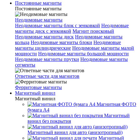
Постоянные магниты
Постоянные магниты
Неодимовые магниты
Неодимовые магниты блок с зенковкой
Неодимовые
магниты диск с зенковкой
Магнит поисковый
Неодимовые магниты диск
Неодимовые магниты
кольца
Неодимовые магниты блоки
Неодимовые
магниты цилиндрические
Неодимовые магниты малой
мощности
Неодимовые магниты большой мощности
Неодимовые магниты прутки
Неодимовые магниты
сегменты
Ответные части для магнитов
Ферритовые магниты
Магнитный винил
Магнитный винил
Магнитная ФОТО
бумага А4
Магнитный
винил без покрытия
Магнитный винил для авто (анизотропный)
Магнитный