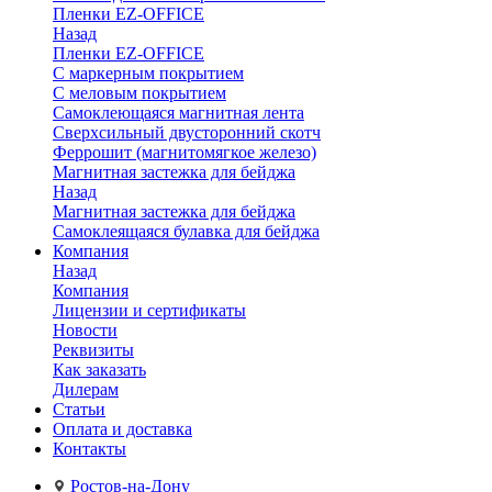
Пленки EZ-OFFICE
Назад
Пленки EZ-OFFICE
С маркерным покрытием
С меловым покрытием
Самоклеющаяся магнитная лента
Сверхсильный двусторонний скотч
Феррошит (магнитомягкое железо)
Магнитная застежка для бейджа
Назад
Магнитная застежка для бейджа
Самоклеящаяся булавка для бейджа
Компания
Назад
Компания
Лицензии и сертификаты
Новости
Реквизиты
Как заказать
Дилерам
Статьи
Оплата и доставка
Контакты
Ростов-на-Дону